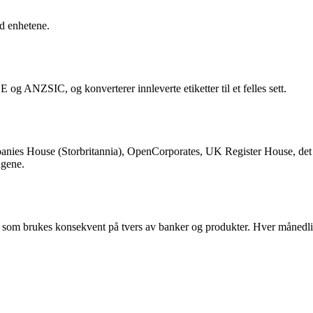
d enhetene.
g ANZSIC, og konverterer innleverte etiketter til et felles sett.
anies House (Storbritannia), OpenCorporates, UK Register House, det i
ngene.
som brukes konsekvent på tvers av banker og produkter. Hver månedlig