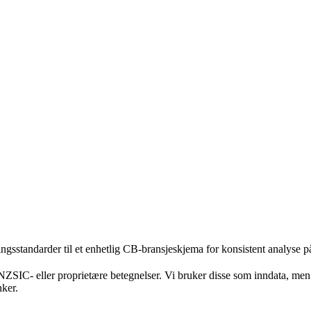
standarder til et enhetlig CB-bransjeskjema for konsistent analyse på 
C- eller proprietære betegnelser. Vi bruker disse som inndata, men re
nker.