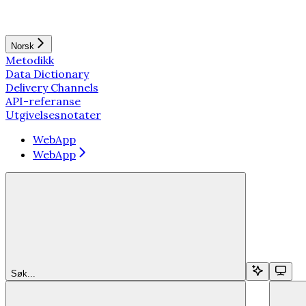
Norsk
Metodikk
Data Dictionary
Delivery Channels
API-referanse
Utgivelsesnotater
WebApp
WebApp
Søk...