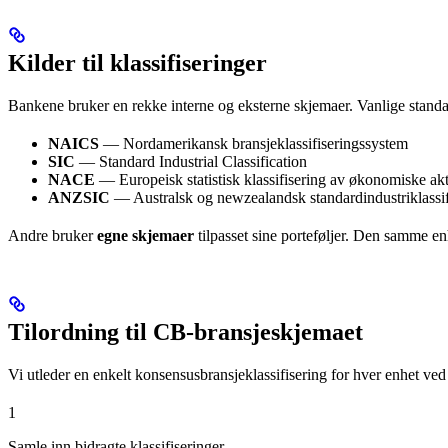
Kilder til klassifiseringer
Bankene bruker en rekke interne og eksterne skjemaer. Vanlige standa
NAICS
— Nordamerikansk bransjeklassifiseringssystem
SIC
— Standard Industrial Classification
NACE
— Europeisk statistisk klassifisering av økonomiske akti
ANZSIC
— Australsk og newzealandsk standardindustriklassif
Andre bruker
egne skjemaer
tilpasset sine porteføljer. Den samme enh
Tilordning til CB-bransjeskjemaet
Vi utleder en enkelt konsensusbransjeklassifisering for hver enhet ved 
1
Samle inn bidragte klassifiseringer