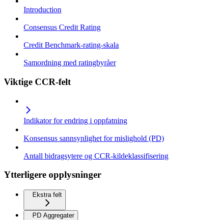
Introduction
Consensus Credit Rating
Credit Benchmark-rating-skala
Samordning med ratingbyråer
Viktige CCR-felt
Indikator for endring i oppfatning
Konsensus sannsynlighet for mislighold (PD)
Antall bidragsytere og CCR-kildeklassifisering
Ytterligere opplysninger
Ekstra felt
PD Aggregater