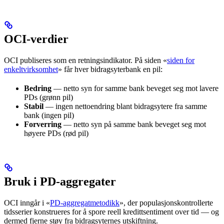
OCI-verdier
OCI publiseres som en retningsindikator. På siden «
siden for
enkeltvirksomhet
» får hver bidragsyterbank en pil:
Bedring
— netto syn for samme bank beveget seg mot lavere
PDs (grønn pil)
Stabil
— ingen nettoendring blant bidragsytere fra samme
bank (ingen pil)
Forverring
— netto syn på samme bank beveget seg mot
høyere PDs (rød pil)
Bruk i PD-aggregater
OCI inngår i «
PD-aggregatmetodikk
», der populasjonskontrollerte
tidsserier konstrueres for å spore reell kredittsentiment over tid — og
dermed fjerne støy fra bidragsyternes utskiftning.