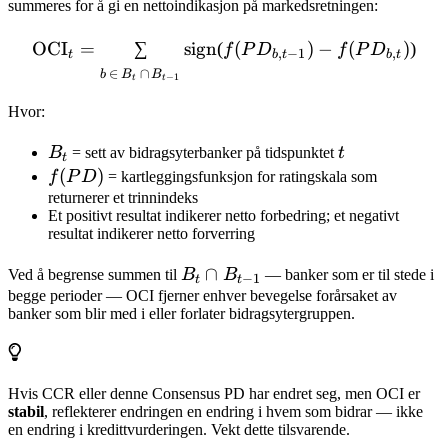
summeres for å gi en nettoindikasjon på markedsretningen:
\text{OCI}_t = \sum_{b \,
OCI
=
∑
sign
(
(
)
−
(
)
)
f
P
D
f
P
D
,
−
1
,
t
b
t
b
t
∈
∩
b
B
B
−
1
t
t
Hvor:
B_t
t
B
= sett av bidragsyterbanker på tidspunktet
t
t
f(PD)
(
)
f
P
D
= kartleggingsfunksjon for ratingskala som
returnerer et trinnindeks
Et positivt resultat indikerer netto forbedring; et negativt
resultat indikerer netto forverring
B_t
∩
Ved å begrense summen til
B
B
— banker som er til stede i
−
1
t
t
\cap
begge perioder — OCI fjerner enhver bevegelse forårsaket av
banker som blir med i eller forlater bidragsytergruppen.
B_{t-
1}
Hvis CCR eller denne Consensus PD har endret seg, men OCI er
stabil
, reflekterer endringen en endring i hvem som bidrar — ikke
en endring i kredittvurderingen. Vekt dette tilsvarende.