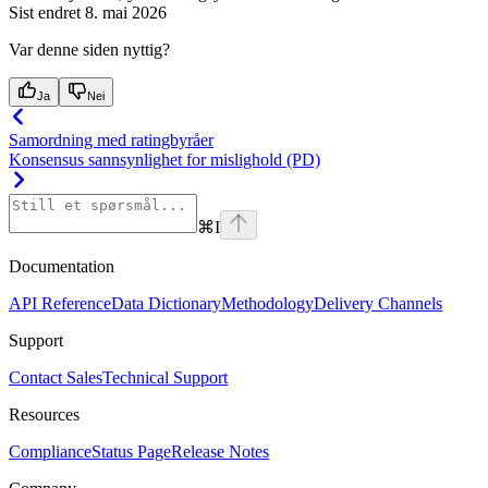
Sist endret
8. mai 2026
Var denne siden nyttig?
Ja
Nei
Samordning med ratingbyråer
Konsensus sannsynlighet for mislighold (PD)
⌘
I
Documentation
API Reference
Data Dictionary
Methodology
Delivery Channels
Support
Contact Sales
Technical Support
Resources
Compliance
Status Page
Release Notes