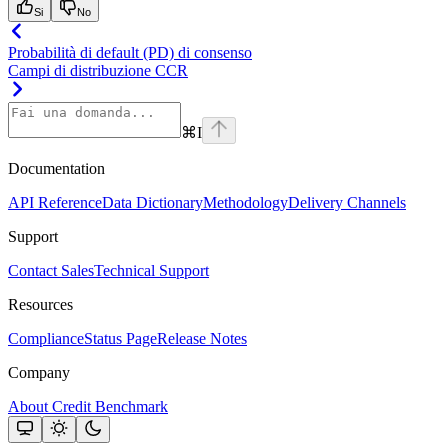
Si
No
Probabilità di default (PD) di consenso
Campi di distribuzione CCR
⌘
I
Documentation
API Reference
Data Dictionary
Methodology
Delivery Channels
Support
Contact Sales
Technical Support
Resources
Compliance
Status Page
Release Notes
Company
About Credit Benchmark