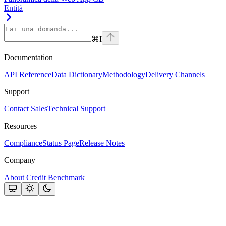
Entità
⌘
I
Documentation
API Reference
Data Dictionary
Methodology
Delivery Channels
Support
Contact Sales
Technical Support
Resources
Compliance
Status Page
Release Notes
Company
About Credit Benchmark
Assistant