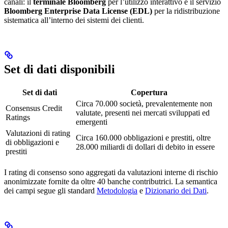
canali: il
terminale Bloomberg
per l’utilizzo interattivo e il servizio
Bloomberg Enterprise Data License (EDL)
per la ridistribuzione
sistematica all’interno dei sistemi dei clienti.
Set di dati disponibili
Set di dati
Copertura
Circa 70.000 società, prevalentemente non
Consensus Credit
valutate, presenti nei mercati sviluppati ed
Ratings
emergenti
Valutazioni di rating
Circa 160.000 obbligazioni e prestiti, oltre
di obbligazioni e
28.000 miliardi di dollari di debito in essere
prestiti
I rating di consenso sono aggregati da valutazioni interne di rischio
anonimizzate fornite da oltre 40 banche contributrici. La semantica
dei campi segue gli standard
Metodologia
e
Dizionario dei Dati
.