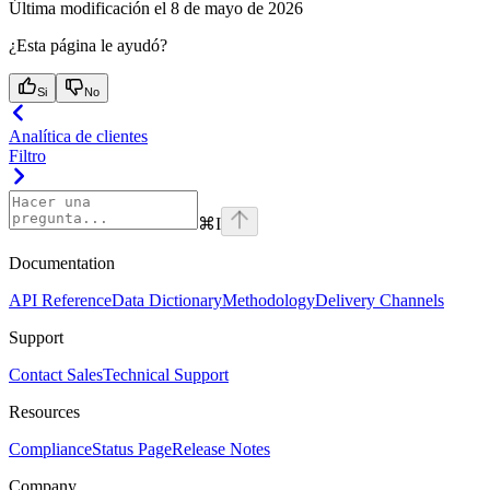
Última modificación el
8 de mayo de 2026
¿Esta página le ayudó?
Si
No
Analítica de clientes
Filtro
⌘
I
Documentation
API Reference
Data Dictionary
Methodology
Delivery Channels
Support
Contact Sales
Technical Support
Resources
Compliance
Status Page
Release Notes
Company