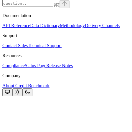
⌘
I
Documentation
API Reference
Data Dictionary
Methodology
Delivery Channels
Support
Contact Sales
Technical Support
Resources
Compliance
Status Page
Release Notes
Company
About Credit Benchmark
Assistant
Responses
are