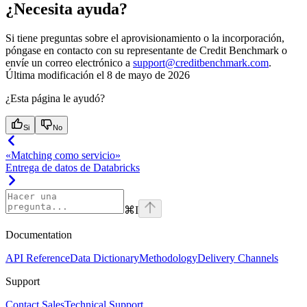
¿Necesita ayuda?
Si tiene preguntas sobre el aprovisionamiento o la incorporación,
póngase en contacto con su representante de Credit Benchmark o
envíe un correo electrónico a
support@creditbenchmark.com
.
Última modificación el
8 de mayo de 2026
¿Esta página le ayudó?
Si
No
«Matching como servicio»
Entrega de datos de Databricks
⌘
I
Documentation
API Reference
Data Dictionary
Methodology
Delivery Channels
Support
Contact Sales
Technical Support