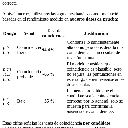
correcta.
1]
A nivel interno, utilizamos las siguientes bandas como orientación,
basadas en el rendimiento medido en nuestros
datos de prueba
:
Tasa de
Rango
Señal
Justificación
coincidencia
Confianza lo suficientemente
p >
Coincidencia
alta como para considerarla una
94.4%
0,6
fuerte
coincidencia sin necesidad de
revisión manual
El modelo considera que la
p en
coincidencia es plausible, pero
Coincidencia
[0.3,
~65 %
no segura: las puntuaciones en
probable
0.6]
este rango deben revisarse antes
de aceptarlas
Es menos probable que el
candidato sea la coincidencia
p <
Baja
~35 %
correcta; por lo general, solo se
0,3
muestra para confirmar la
ausencia de coincidencias.
Estas cifras reflejan las tasas de coincidencia
por candidato
.