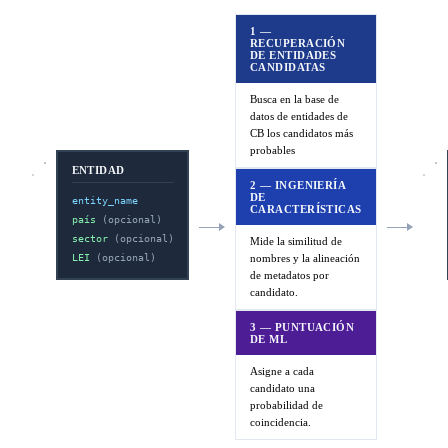
1 —
RECUPERACIÓN
DE ENTIDADES
CANDIDATAS
Busca en la base de
datos de entidades de
CB los candidatos más
probables
ENTIDAD
2 — INGENIERÍA
DE
entity_name
CARACTERÍSTICAS
país
(opcional)
sector
(opcional)
Mide la similitud de
LEI
(opcional)
nombres y la alineación
de metadatos por
candidato.
3 — PUNTUACIÓN
DE ML
Asigne a cada
candidato una
probabilidad de
coincidencia.