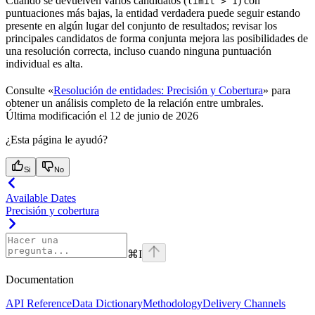
Cuando se devuelven varios candidatos (
) con
limit > 1
puntuaciones más bajas, la entidad verdadera puede seguir estando
presente en algún lugar del conjunto de resultados; revisar los
principales candidatos de forma conjunta mejora las posibilidades de
una resolución correcta, incluso cuando ninguna puntuación
individual es alta.
Consulte «
Resolución de entidades: Precisión y Cobertura
» para
obtener un análisis completo de la relación entre umbrales.
Última modificación el
12 de junio de 2026
¿Esta página le ayudó?
Si
No
Available Dates
Precisión y cobertura
⌘
I
Documentation
API Reference
Data Dictionary
Methodology
Delivery Channels