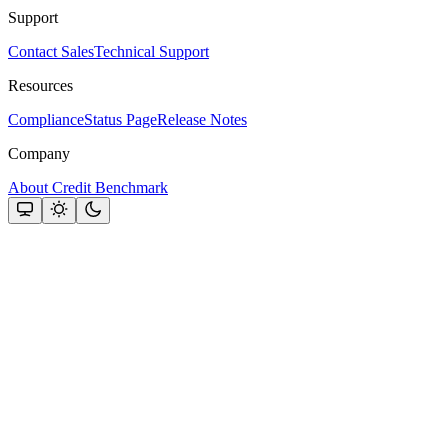
Support
Contact Sales
Technical Support
Resources
Compliance
Status Page
Release Notes
Company
About Credit Benchmark
Assistant
Responses
are
generated
using
AI
and
may