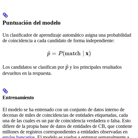
Puntuación del modelo
Un clasificador de aprendizaje automático asigna una probabilidad
de coincidencia a cada candidato de forma independiente:
\hat{p} = P(\text{match
^
=
(
match
∣
x
)
p
P
\hat{p}
^
Los candidatos se clasifican por
p
y los principales resultados
devueltos en la respuesta.
Entrenamiento
El modelo se ha entrenado con un conjunto de datos interno de
decenas de miles de coincidencias de entidades etiquetadas, cada
una de las cuales es un par de coincidencia verdadera o falsa. Esto
difiere de la propia base de datos de entidades de CB, que contiene
millones de registros correspondientes a entidades observadas en
envíos bancarios
. El modelo se vuelve a entrenar semanalmente a