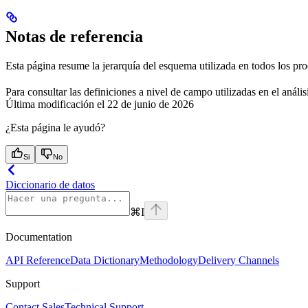
Notas de referencia
Esta página resume la jerarquía del esquema utilizada en todos los p
Para consultar las definiciones a nivel de campo utilizadas en el anális
Última modificación el
22 de junio de 2026
¿Esta página le ayudó?
Si
No
Diccionario de datos
⌘
I
Documentation
API Reference
Data Dictionary
Methodology
Delivery Channels
Support
Contact Sales
Technical Support