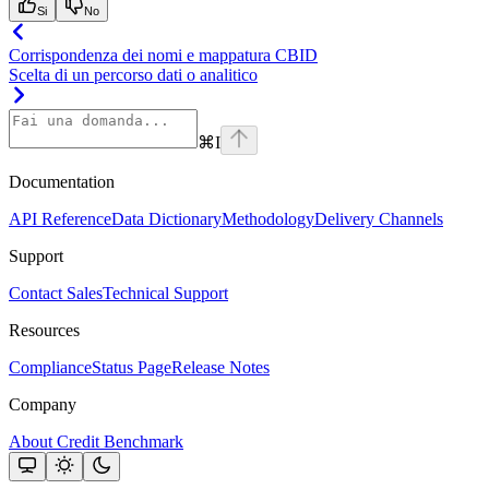
Si
No
Corrispondenza dei nomi e mappatura CBID
Scelta di un percorso dati o analitico
⌘
I
Documentation
API Reference
Data Dictionary
Methodology
Delivery Channels
Support
Contact Sales
Technical Support
Resources
Compliance
Status Page
Release Notes
Company
About Credit Benchmark