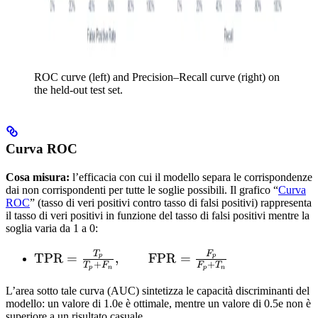
ROC curve (left) and Precision–Recall curve (right) on
the held-out test set.
Curva ROC
Cosa misura:
l’efficacia con cui il modello separa le corrispondenze
dai non corrispondenti per tutte le soglie possibili. Il grafico “
Curva
ROC
” (tasso di veri positivi contro tasso di falsi positivi) rappresenta
il tasso di veri positivi in funzione del tasso di falsi positivi mentre la
soglia varia da 1 a 0:
T
F
\text{TPR}
TPR
=
,
FPR
=
p
p
+
+
T
F
F
T
p
n
p
n
=
\frac{T_p}
L’area sotto tale curva (AUC) sintetizza le capacità discriminanti del
modello: un valore di 1.0e è ottimale, mentre un valore di 0.5e non è
{T_p +
superiore a un risultato casuale.