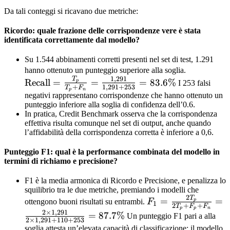
Da tali conteggi si ricavano due metriche:
Ricordo: quale frazione delle corrispondenze vere è stata
identificata correttamente dal modello?
Su 1.544 abbinamenti corretti presenti nel set di test, 1.291
\text{Rec
hanno ottenuto un punteggio superiore alla soglia.
1
,
291
T
= \frac{
Recall
=
=
=
83.6%
p
I 253 falsi
+
1
,
291
+
253
T
F
p
n
{T_p + F
negativi rappresentano corrispondenze che hanno ottenuto un
=
punteggio inferiore alla soglia di confidenza dell’0.6.
In pratica, Credit Benchmark osserva che la corrispondenza
\frac{1{,
effettiva risulta comunque nel set di output, anche quando
{1{,}291 
l’affidabilità della corrispondenza corretta è inferiore a 0,6.
253} = 8
Punteggio F1: qual è la performance combinata del modello in
termini di richiamo e precisione?
F1 è la media armonica di Ricordo e Precisione, e penalizza lo
squilibrio tra le due metriche, premiando i modelli che
2
T
F_1 =
=
=
p
ottengono buoni risultati su entrambi.
F
1
2
+
+
T
F
F
p
p
n
\frac{2T_p}
2
×
1
,
291
=
87.7%
Un punteggio F1 pari a
alla
2
×
1
,
291
+
110
+
253
{2T_p +
soglia
attesta un’elevata capacità di classificazione: il modello