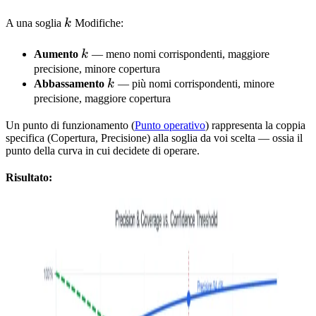
(k) =
k
A una soglia
k
Modifiche:
\frac{n_{\geq
k}}{N}
k
Aumento
k
— meno nomi corrispondenti, maggiore
precisione, minore copertura
k
Abbassamento
k
— più nomi corrispondenti, minore
precisione, maggiore copertura
Un punto di funzionamento (
Punto operativo
) rappresenta la coppia
specifica (Copertura, Precisione) alla soglia da voi scelta — ossia il
punto della curva in cui decidete di operare.
Risultato: