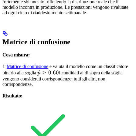
fortemente sbilanciato, riflettendo la distribuzione reale che il
modello incontra in produzione. Le prestazioni vengono rivalutate
ad ogni ciclo di riaddestramento settimanale.
Matrice di confusione
Cosa misura:
L’
Matrice di confusione
e valuta il modello come un classificatore
\hat{p}
^
≥
0.60
binario alla soglia
p
I candidati al di sopra della soglia
vengono considerati corrispondenze; tutti gli altri, non
\geq
corrispondenze.
0.60
Risultato: