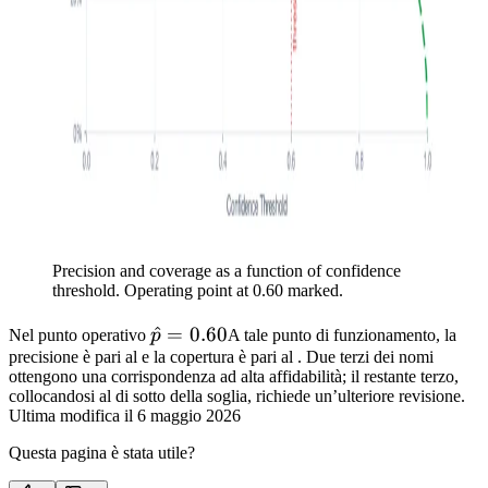
Precision and coverage as a function of confidence
threshold. Operating point at 0.60 marked.
\hat{p}
^
=
0.60
Nel punto operativo
p
A tale punto di funzionamento, la
precisione è pari al
e la copertura è pari al
= 0.60
. Due terzi dei nomi
ottengono una corrispondenza ad alta affidabilità; il restante terzo,
collocandosi al di sotto della soglia, richiede un’ulteriore revisione.
Ultima modifica il
6 maggio 2026
Questa pagina è stata utile?