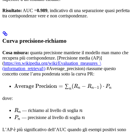
F_n},
\qquad
Risultato:
AUC =
0.989
, indicativo di una separazione quasi perfetta
\text{FPR}
tra corrispondenze vere e non corrispondenze.
=
\frac{F_p}
{F_p +
Curva precisione-richiamo
T_n}
Cosa misura:
quanta precisione mantiene il modello man mano che
recupera più corrispondenze. [Precisione media (AP)]
(
https://en.wikipedia.org/wiki/Evaluation_measures_\
(information_retrieval\)
#Average_precision) riassume questo
concetto come l’area ponderata sotto la curva PR:
\text{Average
Average Precision
=
∑
(
−
)
⋅
R
R
P
−
1
n
n
n
n
Precision} =
dove:
\sum_{n}
(R_n - R_{n-
R_n
n
R
— richiamo al livello di soglia
n
1}) \cdot P_n
n
P_n
n
P
— precisione al livello di soglia
n
n
L’AP è più significativo dell’AUC quando gli esempi positivi sono