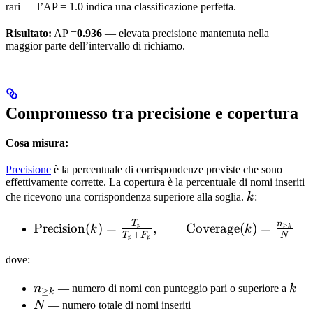
rari — l’AP = 1.0 indica una classificazione perfetta.
Risultato:
AP =
0.936
— elevata precisione mantenuta nella
maggior parte dell’intervallo di richiamo.
Compromesso tra precisione e copertura
Cosa misura:
Precisione
è la percentuale di corrispondenze previste che sono
effettivamente corrette. La copertura è la percentuale di nomi inseriti
k
che ricevono una corrispondenza superiore alla soglia.
k
:
T
n
\text{Precision}
Precision
(
)
=
,
Coverage
(
)
=
≥
p
k
k
k
+
T
F
N
p
p
(k) =
\frac{T_p}
dove:
{T_p + F_p},
n_{\geq
k
n
— numero di nomi con punteggio pari o superiore a
k
\qquad
≥
k
k}
N
N
— numero totale di nomi inseriti
\text{Coverage}