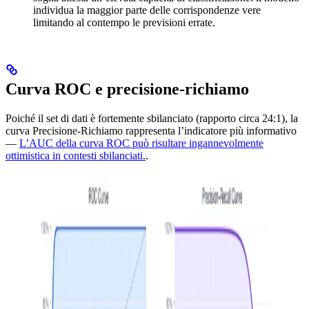
F_p + F_n}
individua la maggior parte delle corrispondenze vere
= \frac{2
limitando al contempo le previsioni errate.
\times
1{,}291}{2
\times
1{,}291 +
Curva ROC e precisione-richiamo
110 + 253}
= 87.7\%
Poiché il set di dati è fortemente sbilanciato (rapporto circa 24:1), la
curva Precisione-Richiamo rappresenta l’indicatore più informativo
—
L’AUC della curva ROC può risultare ingannevolmente
ottimistica in contesti sbilanciati.
.